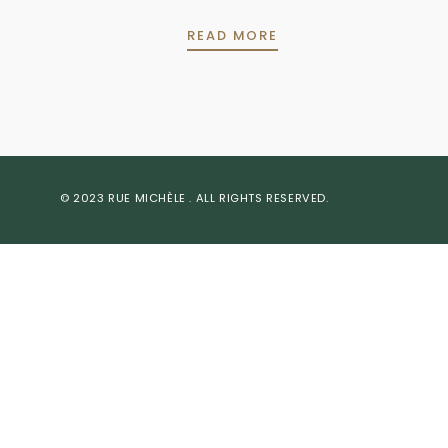
N’INCLUS PAS
READ MORE
© 2023
RUE MICHÈLE
. ALL RIGHTS RESERVED.