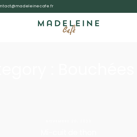
ntact@madeleinecafe.fr
egory :
Bouchées 
NOVEMBRE 20, 2023
Mi-cuit de thon