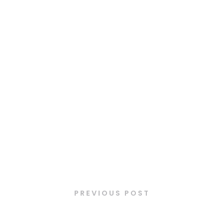
Latest Posts
PREVIOUS POST
Soupe de petit pois