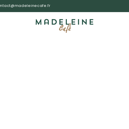
ntact@madeleinecafe.fr
te chocolat / ca