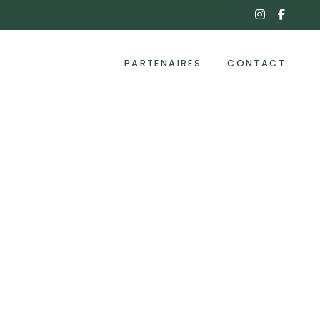
instagra
face
f
PARTENAIRES
CONTACT
ramel